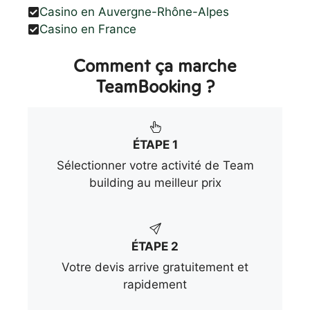
Casino en Auvergne-Rhône-Alpes
Casino en France
Comment ça marche
TeamBooking ?
ÉTAPE 1
Sélectionner votre activité de Team
building au meilleur prix
ÉTAPE 2
Votre devis arrive gratuitement et
rapidement