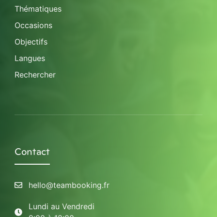
Thématiques
Occasions
Objectifs
Langues
Rechercher
Contact
hello@teambooking.fr
Lundi au Vendredi