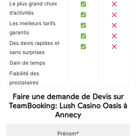
Le plus grand choix
d’activités
Les meilleurs tarifs
garantis
Des devis rapides et
sans surprises
Gain de temps
Fiabilité des
prestataires
Faire une demande de Devis sur
TeamBooking: Lush Casino Oasis à
Annecy
Prénom*