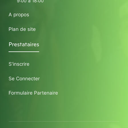
9:00 à 18:00
A propos
Plan de site
Prestataires
S'inscrire
Se Connecter
Formulaire Partenaire