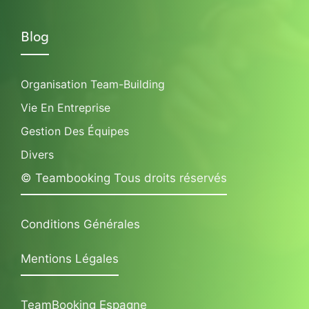
Blog
Organisation Team-Building
Vie En Entreprise
Gestion Des Équipes
Divers
© Teambooking Tous droits réservés
Conditions Générales
Mentions Légales
TeamBooking Espagne