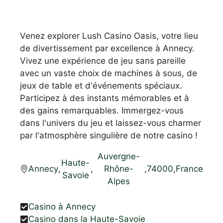
Venez explorer Lush Casino Oasis, votre lieu
de divertissement par excellence à Annecy.
Vivez une expérience de jeu sans pareille
avec un vaste choix de machines à sous, de
jeux de table et d'événements spéciaux.
Participez à des instants mémorables et à
des gains remarquables. Immergez-vous
dans l'univers du jeu et laissez-vous charmer
par l'atmosphère singulière de notre casino !
Auvergne-
Haute-
Annecy
,
,
Rhône-
,
74000
,
France
Savoie
Alpes
Casino à Annecy
Casino dans la Haute-Savoie