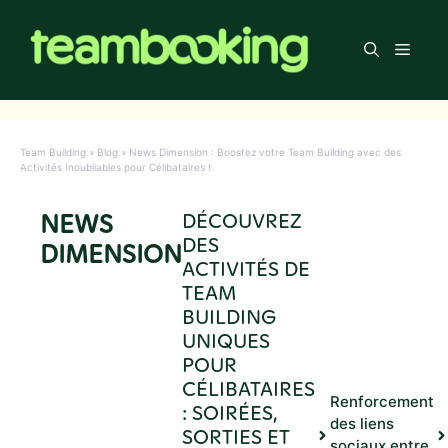
Aller
au
Men
contenu
Team Building
»
Blog
»
News Dimension : Boostez votre Team Building avec des
Activités Inoubliables pour Célibataires !
NEWS
DÉCOUVREZ
DES
DIMENSION
ACTIVITÉS DE
TEAM
BUILDING
UNIQUES
POUR
CÉLIBATAIRES
Renforcement
: SOIRÉES,
des liens
SORTIES ET
sociaux entre