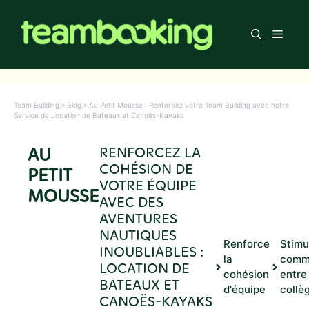
Aller
au
Men
contenu
Team Building
»
Blog
»
Au Petit Mousse : Renforcez votre Team Building avec notre
Service de Location de Bateaux et Canoës-Kayaks
AU
RENFORCEZ LA
COHÉSION DE
PETIT
VOTRE ÉQUIPE
MOUSSE
AVEC DES
AVENTURES
NAUTIQUES
Renforce
Stimu
INOUBLIABLES :
la
comm
LOCATION DE
cohésion
entre
BATEAUX ET
d'équipe
collè
CANOËS-KAYAKS