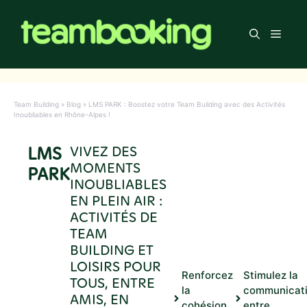
Aller
au
Men
contenu
Team Building
»
Blog
»
LMS PARK : Boostez votre Team Building avec des Activités
Inoubliables en Rhône-Alpes !
LMS
VIVEZ DES
MOMENTS
PARK
INOUBLIABLES
EN PLEIN AIR :
ACTIVITÉS DE
TEAM
BUILDING ET
LOISIRS POUR
Renforcez
Stimulez la
TOUS, ENTRE
la
communicat
AMIS, EN
cohésion
entre