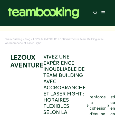
Aller
au
Men
contenu
Team Building
»
Blog
»
LEZOUX AVENTURE : Optimisez Votre Team Building avec
Accrobranche et Laser Fight !
LEZOUX
VIVEZ UNE
EXPÉRIENCE
AVENTURE
INOUBLIABLE DE
TEAM BUILDING
AVEC
ACCROBRANCHE
ET LASER FIGHT :
renforce
st
HORAIRES
la
co
FLEXIBLES
cohésion
en
SELON LA
d'équipe
co