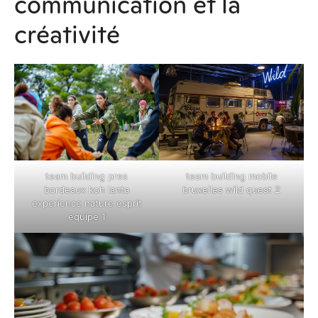
communication et la
créativité
team building pres
team building mobile
bordeaux koh lanta
bruxelles wild quest 2
experience nature esprit
equipe 1