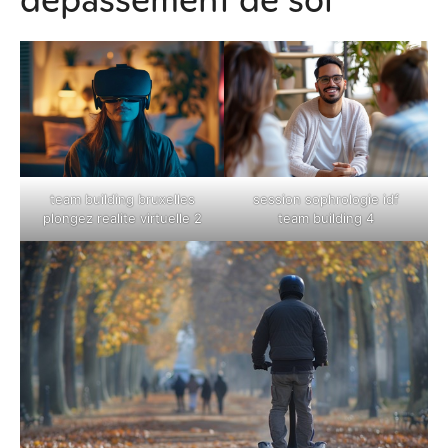
dépassement de soi
team building bruxelles
session sophrologie idf
plongez realite virtuelle 2
team building 4