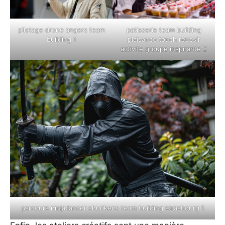
pilotage drone angers team
patisserie team building
building 1
plaisance touch reussir
activite groupe inspirante 2
parcours ninja lancer shurikens team building strasbourg 1