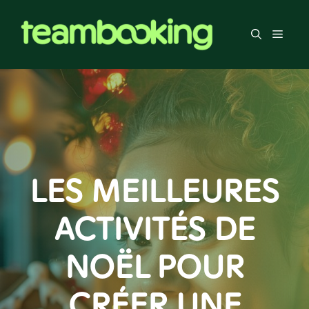
Aller
au
Men
contenu
LES MEILLEURES
ACTIVITÉS DE
NOËL POUR
CRÉER UNE