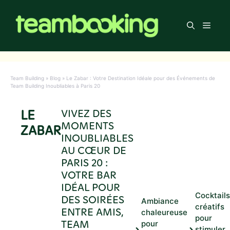
Aller
au
Men
contenu
Team Building
»
Blog
»
Le Zabar : Votre Destination Idéale pour des Événements de
Team Building Inoubliables à Paris 20
LE
VIVEZ DES
MOMENTS
ZABAR
INOUBLIABLES
AU CŒUR DE
PARIS 20 :
VOTRE BAR
IDÉAL POUR
Cocktails
DES SOIRÉES
Ambiance
créatifs
ENTRE AMIS,
chaleureuse
pour
TEAM
pour
stimuler