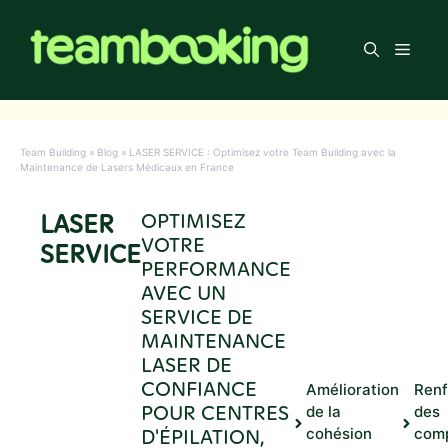
Aller
au
Men
contenu
Team Building
»
Blog
»
LASER SERVICE : Optimisez votre Team Building avec la
Maintenance de Lasers Médicaux en France
LASER
OPTIMISEZ
VOTRE
SERVICE
PERFORMANCE
AVEC UN
SERVICE DE
MAINTENANCE
LASER DE
CONFIANCE
Amélioration
Ren
POUR CENTRES
de la
des
D'ÉPILATION,
cohésion
com