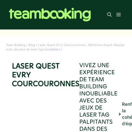
Aller
au
Men
contenu
Team Building
»
Blog
»
Laser Quest Évry Courcouronnes : Renforcez l’esprit d’équipe
avec des jeux de laser tag inoubliables !
LASER QUEST
VIVEZ UNE
EXPÉRIENCE
EVRY
DE TEAM
COURCOURONNES
BUILDING
INOUBLIABLE
AVEC DES
Renf
JEUX DE
la
LASER TAG
cohé
PALPITANTS
d'éq
DANS DES