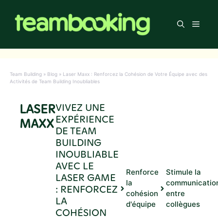
Aller
au
Men
contenu
Team Building
»
Blog
»
Laser Maxx : Renforcez la Cohésion de Votre Équipe avec des
Activités de Team Building Inoubliables
LASER
VIVEZ UNE
EXPÉRIENCE
MAXX
DE TEAM
BUILDING
INOUBLIABLE
AVEC LE
Renforce
Stimule la
LASER GAME
la
communicatio
: RENFORCEZ
cohésion
entre
LA
d'équipe
collègues
COHÉSION