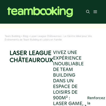
Aller
au
Men
contenu
Team Building
»
Blog
»
Laser League Châteauroux : Le Centre Idéal pour Vos
Événements de Team Building et Loisirs en Famille
LASER LEAGUE
VIVEZ UNE
EXPÉRIENCE
CHÂTEAUROUX
INOUBLIABLE
DE TEAM
BUILDING
DANS UN
ESPACE DE
LOISIRS DE
900M² :
Renforcez
LASER GAME,
la