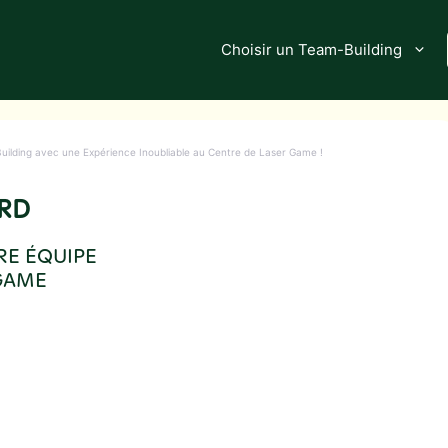
Choisir un Team-Building
ilding avec une Expérience Inoubliable au Centre de Laser Game !
RD
RE ÉQUIPE
 GAME