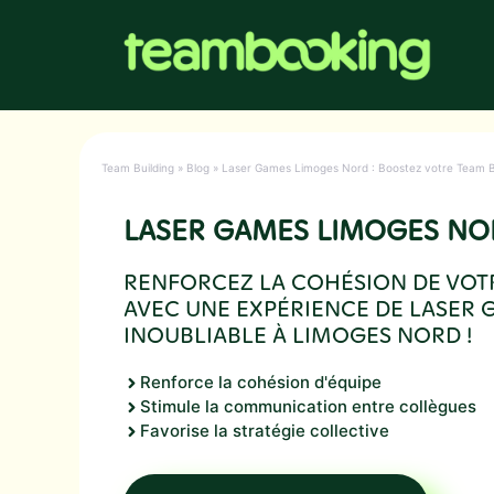
Aller
au
contenu
Team Building
»
Blog
»
Laser Games Limoges Nord : Boostez votre Team Bu
LASER GAMES LIMOGES NO
RENFORCEZ LA COHÉSION DE VOT
AVEC UNE EXPÉRIENCE DE LASER
INOUBLIABLE À LIMOGES NORD !
Renforce la cohésion d'équipe
Stimule la communication entre collègues
Favorise la stratégie collective