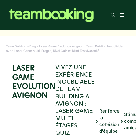
Aller
au
Men
contenu
Team Building
»
Blog
»
Laser Game Evolution Avignon : Team Building Inoubliable
avec Laser Game Multi-Étages, Rival Quiz et Blind Test/Karaoké
LASER
VIVEZ UNE
EXPÉRIENCE
GAME
INOUBLIABLE
EVOLUTION
DE TEAM
AVIGNON
BUILDING À
AVIGNON :
LASER GAME
Renforce
Stimu
MULTI-
la
comp
ÉTAGES,
cohésion
amic
d'équipe
QUIZ