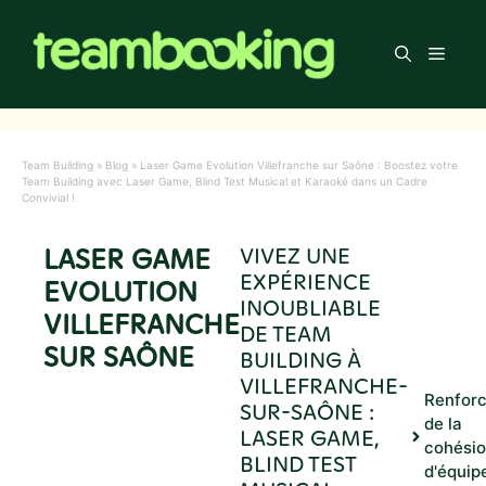
Aller
au
Men
contenu
Team Building
»
Blog
»
Laser Game Evolution Villefranche sur Saône : Boostez votre
Team Building avec Laser Game, Blind Test Musical et Karaoké dans un Cadre
Convivial !
LASER GAME
VIVEZ UNE
EXPÉRIENCE
EVOLUTION
INOUBLIABLE
VILLEFRANCHE
DE TEAM
SUR SAÔNE
BUILDING À
VILLEFRANCHE-
Renfor
SUR-SAÔNE :
de la
LASER GAME,
cohési
BLIND TEST
d'équip