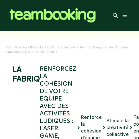
Aller
au
Men
contenu
Team Building
»
Blog
»
La FabriQ : Boostez votre Team Building avec des Activités
Ludiques au Cœur du Thouarsais !
LA
RENFORCEZ
LA
FABRIQ
COHÉSION
DE VOTRE
ÉQUIPE
AVEC DES
ACTIVITÉS
Renforce
Fa
LUDIQUES :
Stimule la
la
co
LASER
créativité
cohésion
en
GAME,
collective
d'équipe
co