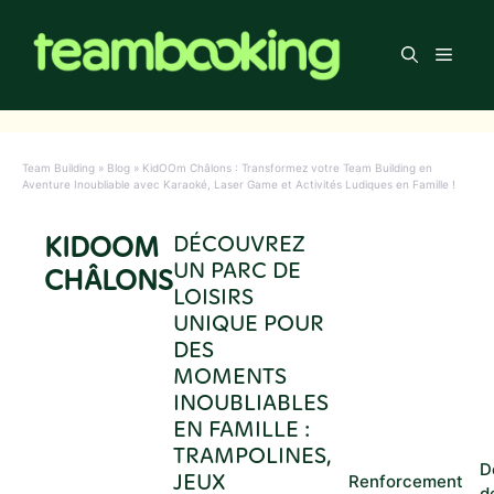
Aller
au
Men
contenu
Team Building
»
Blog
»
KidOOm Châlons : Transformez votre Team Building en
Aventure Inoubliable avec Karaoké, Laser Game et Activités Ludiques en Famille !
KIDOOM
DÉCOUVREZ
UN PARC DE
CHÂLONS
LOISIRS
UNIQUE POUR
DES
MOMENTS
INOUBLIABLES
EN FAMILLE :
TRAMPOLINES,
D
JEUX
Renforcement
d