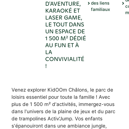
D'AVENTURE,
des liens
c
KARAOKÉ ET
familiaux
m
LASER GAME,
LE TOUT DANS
UN ESPACE DE
1 500 M² DÉDIÉ
AU FUN ET À
LA
CONVIVIALITÉ
!
Venez explorer KidOOm Châlons, le parc de
loisirs essentiel pour toute la famille ! Avec
plus de 1 500 m² d'activités, immergez-vous
dans l'univers de la plaine de jeux et du parc
de trampolines Activ'Jump. Vos enfants
s'épanouiront dans une ambiance jungle,