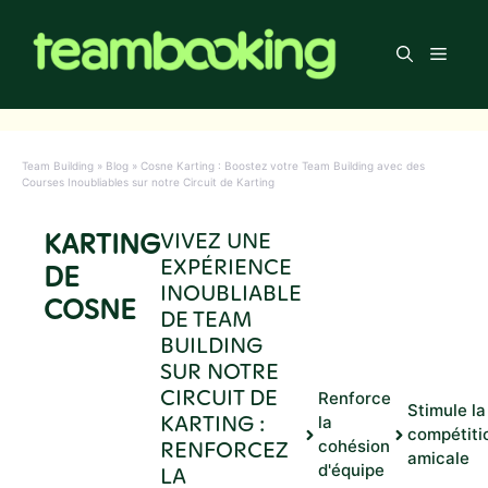
Aller
au
Men
contenu
Team Building
»
Blog
»
Cosne Karting : Boostez votre Team Building avec des
Courses Inoubliables sur notre Circuit de Karting
KARTING
VIVEZ UNE
EXPÉRIENCE
DE
INOUBLIABLE
COSNE
DE TEAM
BUILDING
SUR NOTRE
CIRCUIT DE
Renforce
Stimule la
KARTING :
la
compétiti
RENFORCEZ
cohésion
amicale
d'équipe
LA