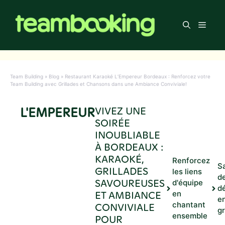
Aller
au
Men
contenu
Team Building
»
Blog
»
Restaurant Karaoké L’Empereur Bordeaux : Renforcez votre
Team Building avec Grillades et Chansons dans une Ambiance Conviviale!
L'EMPEREUR
VIVEZ UNE
SOIRÉE
INOUBLIABLE
À BORDEAUX :
KARAOKÉ,
Renforcez
S
GRILLADES
les liens
de
SAVOUREUSES
d'équipe
dé
ET AMBIANCE
en
e
chantant
CONVIVIALE
g
ensemble
POUR