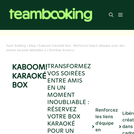
Aller
au
Men
contenu
Team Building
»
Blog
»
Kaboom! Karaoké Box : Renforcez l’esprit d’équipe avec des
soirées karaoké débridées à L’Amnésie Annecy !
KABOOM!
TRANSFORMEZ
VOS SOIRÉES
KARAOKÉ
ENTRE AMIS
BOX
EN UN
MOMENT
INOUBLIABLE :
RÉSERVEZ
Renforcez
Libér
VOTRE BOX
les liens
créat
KARAOKÉ
d'équipe
dans
POUR UN
en
cadr