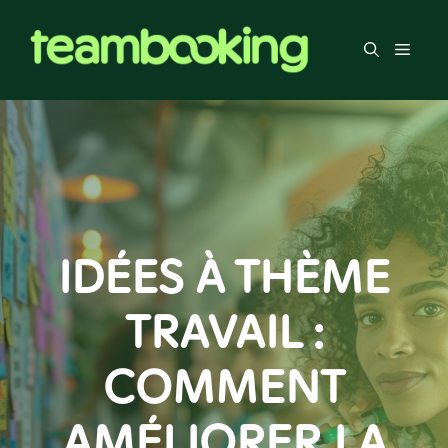
Aller
au
Men
contenu
IDÉES À THÈME
TRAVAIL :
COMMENT
AMÉLIORER LA