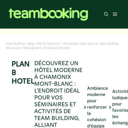
Aller
au
Men
contenu
Team Building
»
Blog
»
Plan B Chamonix : L’Escapade Idéale pour un Team Building
Réussi avec Hébergement, Bowling et Détente
PLAN
DÉCOUVREZ UN
HÔTEL MODERNE
B
À CHAMONIX
HOTEL
MONT-BLANC :
Ambiance
L'ENDROIT IDÉAL
Activit
moderne
POUR VOS
ludique
pour
SÉMINAIRES ET
pour
renforcer
ACTIVITÉS DE
favoris
la
les
TEAM BUILDING,
cohésion
échang
ALLIANT
d'équipe