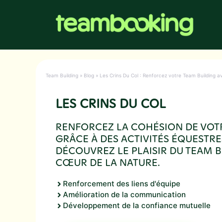
Aller
au
contenu
Team Building
»
Blog
»
Les Crins Du Col : Renforcez votre Team Building a
LES CRINS DU COL
RENFORCEZ LA COHÉSION DE VOT
GRÂCE À DES ACTIVITÉS ÉQUESTRE
DÉCOUVREZ LE PLAISIR DU TEAM B
CŒUR DE LA NATURE.
Renforcement des liens d'équipe
Amélioration de la communication
Développement de la confiance mutuelle