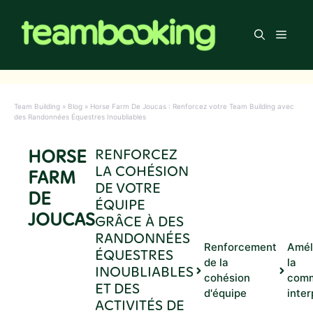
Aller
au
Men
contenu
Team Building
»
Blog
»
Horse Farm De Joucas : Renforcez votre Team Building avec
des Randonnées Équestres Inoubliables
HORSE
RENFORCEZ
LA COHÉSION
FARM
DE VOTRE
DE
ÉQUIPE
JOUCAS
GRÂCE À DES
RANDONNÉES
Renforcement
Amél
ÉQUESTRES
de la
la
INOUBLIABLES
cohésion
comm
ET DES
d'équipe
inte
ACTIVITÉS DE