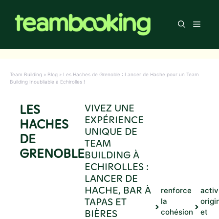
Aller
au
Men
contenu
Team Building
»
Blog
»
Les Haches de Grenoble : Lancer de Hache pour un Team
Building Inoubliable à Echirolles !
LES
VIVEZ UNE
EXPÉRIENCE
HACHES
UNIQUE DE
DE
TEAM
GRENOBLE
BUILDING À
ECHIROLLES :
LANCER DE
HACHE, BAR À
renforce
activ
TAPAS ET
la
origi
BIÈRES
cohésion
et