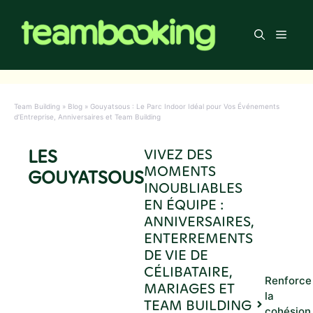
Aller
au
Men
contenu
Team Building
»
Blog
»
Gouyatsous : Le Parc Indoor Idéal pour Vos Événements
d’Entreprise, Anniversaires et Team Building
LES
VIVEZ DES
MOMENTS
GOUYATSOUS
INOUBLIABLES
EN ÉQUIPE :
ANNIVERSAIRES,
ENTERREMENTS
DE VIE DE
CÉLIBATAIRE,
Renforce
MARIAGES ET
la
TEAM BUILDING
cohésion