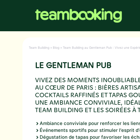
Aller
au
contenu
Team Building
»
Blog
»
Team Building au Gentleman Pub : Vivez une Expérie
LE GENTLEMAN PUB
VIVEZ DES MOMENTS INOUBLIABLE
AU CŒUR DE PARIS : BIÈRES ARTIS
COCKTAILS RAFFINÉS ET TAPAS 
UNE AMBIANCE CONVIVIALE, IDÉA
TEAM BUILDING ET LES SOIRÉES À
Ambiance conviviale pour renforcer les lien
Événements sportifs pour stimuler l'esprit d
Dégustation de tapas pour favoriser les éc