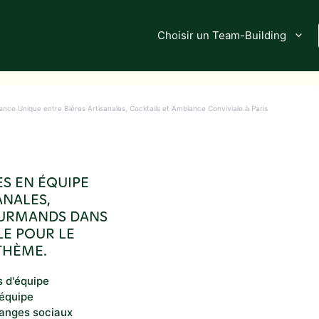
Choisir un Team-Building
nce Unique entre Bières Artisanales, Cocktails et Ambiance Conviviale à Paris
S EN ÉQUIPE
ANALES,
GOURMANDS DANS
LE POUR LE
 THÈME.
s d'équipe
'équipe
hanges sociaux