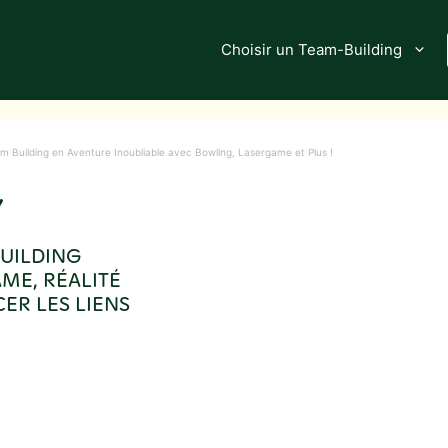
Choisir un Team-Building
Building en Aventure Inoubliable avec Bowling, Lasergame et Plus !
Y
BUILDING
ME, RÉALITÉ
ER LES LIENS