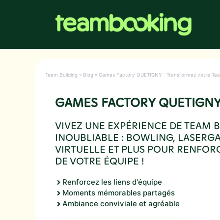
Aller
au
contenu
Team Building
»
Blog
»
Games Factory QUETIGNY : Transformez votre Team 
GAMES FACTORY QUETIGN
VIVEZ UNE EXPÉRIENCE DE TEAM 
INOUBLIABLE : BOWLING, LASERGA
VIRTUELLE ET PLUS POUR RENFORC
DE VOTRE ÉQUIPE !
Renforcez les liens d'équipe
Moments mémorables partagés
Ambiance conviviale et agréable