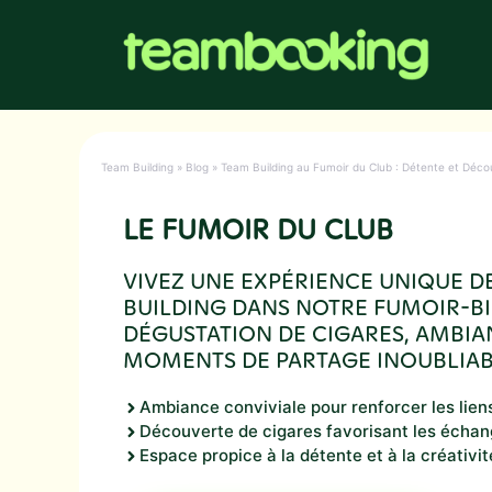
Aller
au
contenu
Team Building
»
Blog
»
Team Building au Fumoir du Club : Détente et Déco
LE FUMOIR DU CLUB
VIVEZ UNE EXPÉRIENCE UNIQUE D
BUILDING DANS NOTRE FUMOIR-BI
DÉGUSTATION DE CIGARES, AMBIA
MOMENTS DE PARTAGE INOUBLIAB
Ambiance conviviale pour renforcer les lien
Découverte de cigares favorisant les écha
Espace propice à la détente et à la créativit