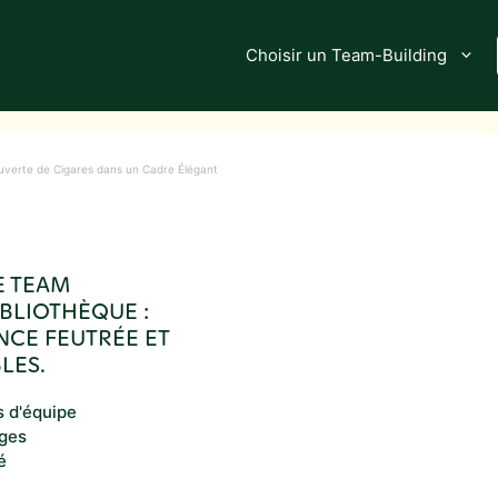
Choisir un Team-Building
uverte de Cigares dans un Cadre Élégant
E TEAM
BLIOTHÈQUE :
NCE FEUTRÉE ET
LES.
s d'équipe
nges
é