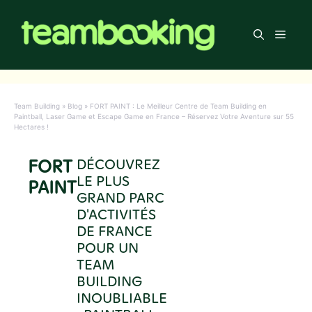
Aller
au
Men
contenu
Team Building
»
Blog
»
FORT PAINT : Le Meilleur Centre de Team Building en
Paintball, Laser Game et Escape Game en France – Réservez Votre Aventure sur 55
Hectares !
FORT
DÉCOUVREZ
LE PLUS
PAINT
GRAND PARC
D'ACTIVITÉS
DE FRANCE
POUR UN
TEAM
BUILDING
INOUBLIABLE