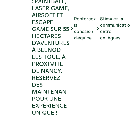
: PAINTBALL,
LASER GAME,
AIRSOFT ET
Renforcez
Stimulez la
ESCAPE
la
communicati
GAME SUR 55
cohésion
entre
HECTARES
d'équipe
collègues
D'AVENTURES
À BLÉNOD-
LES-TOUL, À
PROXIMITÉ
DE NANCY.
RÉSERVEZ
DÈS
MAINTENANT
POUR UNE
EXPÉRIENCE
UNIQUE !