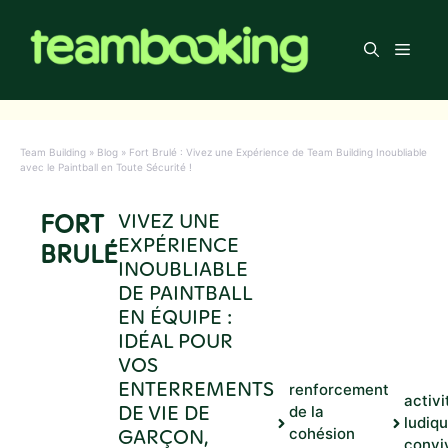
Aller
au
Men
contenu
Team Building
»
Blog
»
Fort Brulé : Vivez une Expérience de Team Building Inoubliable
avec le Paintball en Toute Sécurité !
FORT
VIVEZ UNE
EXPÉRIENCE
BRULÉ
INOUBLIABLE
DE PAINTBALL
EN ÉQUIPE :
IDÉAL POUR
VOS
ENTERREMENTS
renforcement
activi
DE VIE DE
de la
ludiqu
GARÇON,
cohésion
convi