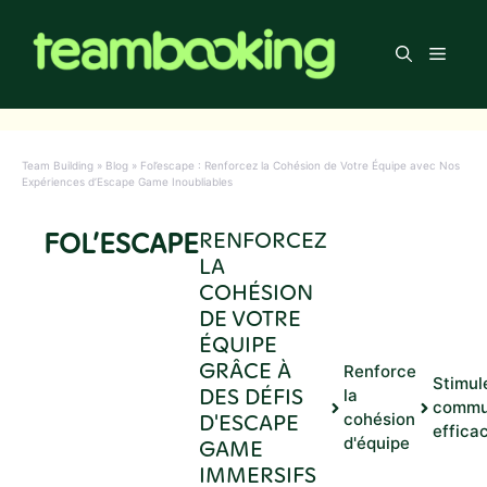
Aller
au
Men
contenu
Team Building
»
Blog
»
Fol’escape : Renforcez la Cohésion de Votre Équipe avec Nos
Expériences d’Escape Game Inoubliables
FOL’ESCAPE
RENFORCEZ
LA
COHÉSION
DE VOTRE
ÉQUIPE
GRÂCE À
Renforce
Stimul
DES DÉFIS
la
commu
D'ESCAPE
cohésion
effica
d'équipe
GAME
IMMERSIFS