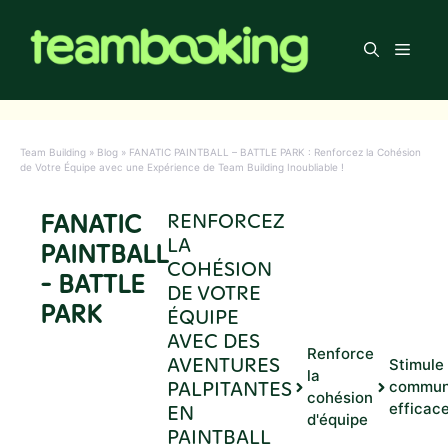
Aller
au
Men
contenu
Team Building
»
Blog
»
FANATIC PAINTBALL – BATTLE PARK : Renforcez la Cohésion
de Votre Équipe avec une Expérience de Team Building Inoubliable !
FANATIC
RENFORCEZ
LA
PAINTBALL
COHÉSION
- BATTLE
DE VOTRE
PARK
ÉQUIPE
AVEC DES
Renforce
AVENTURES
Stimule 
la
PALPITANTES
commun
cohésion
EN
efficac
d'équipe
PAINTBALL