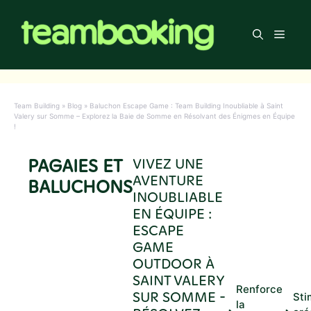
Aller
au
Men
contenu
Team Building
»
Blog
»
Baluchon Escape Game : Team Building Inoubliable à Saint
Valery sur Somme – Explorez la Baie de Somme en Résolvant des Énigmes en Équipe
!
PAGAIES ET
VIVEZ UNE
AVENTURE
BALUCHONS
INOUBLIABLE
EN ÉQUIPE :
ESCAPE
GAME
OUTDOOR À
SAINT VALERY
Renforce
SUR SOMME -
Sti
la