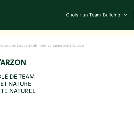
Choisir un Team-Building
oubliable avec Escape GAME Indoor et Nature GAME Outdoor
L’ARZON
BLE DE TEAM
 ET NATURE
TE NATUREL