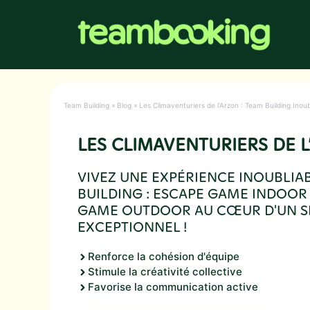
Aller
au
contenu
Team Building
»
Blog
»
Les Climaventuriers de l’Arzon : Team Building In
LES CLIMAVENTURIERS DE 
VIVEZ UNE EXPÉRIENCE INOUBLIA
BUILDING : ESCAPE GAME INDOOR
GAME OUTDOOR AU CŒUR D'UN SI
EXCEPTIONNEL !
Renforce la cohésion d'équipe
Stimule la créativité collective
Favorise la communication active