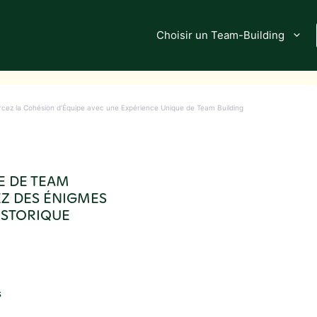
Choisir un Team-Building
rcez la Cohésion d’Équipe avec une Expérience Unique de Team Building
E DE TEAM
EZ DES ÉNIGMES
ISTORIQUE
s