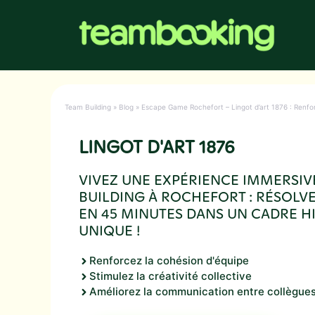
Aller
au
contenu
Team Building
»
Blog
»
Escape Game Rochefort – Lingot d’art 1876 : Renfo
LINGOT D'ART 1876
VIVEZ UNE EXPÉRIENCE IMMERSIV
BUILDING À ROCHEFORT : RÉSOLV
EN 45 MINUTES DANS UN CADRE H
UNIQUE !
Renforcez la cohésion d'équipe
Stimulez la créativité collective
Améliorez la communication entre collègue