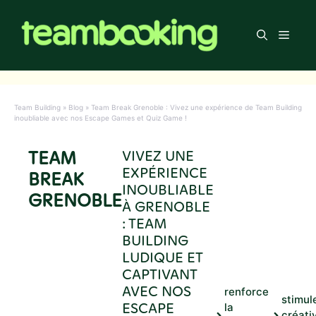
Aller
au
Men
contenu
Team Building
»
Blog
»
Team Break Grenoble : Vivez une expérience de Team Building
inoubliable avec nos Escape Games et Quiz Game !
TEAM
VIVEZ UNE
EXPÉRIENCE
BREAK
INOUBLIABLE
GRENOBLE
À GRENOBLE
: TEAM
BUILDING
LUDIQUE ET
CAPTIVANT
AVEC NOS
renforce
stimule
ESCAPE
la
créati