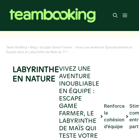
Aller
au
Men
contenu
Team Building
»
Blog
»
Escape Game Farmer : Vivez une Aventure Époustouflante en
Équipe dans le Labyrinthe de Maïs du 77 !
LABYRINTHE
VIVEZ UNE
AVENTURE
EN NATURE
INOUBLIABLE
EN ÉQUIPE :
ESCAPE
GAME
Renforce
Stim
FARMER, LE
la
com
LABYRINTHE
cohésion
ent
d'équipe
part
DE MAÏS QUI
TESTE VOTRE