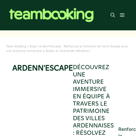
Aller
au
Men
contenu
Team Building
»
Blog
»
Ardenn’Escape : Renforcez la Cohésion de Votre Équipe avec
une Aventure Immersive à Sedan et Charleville-Mézières !
ARDENN'ESCAPE
DÉCOUVREZ
UNE
AVENTURE
IMMERSIVE
EN ÉQUIPE À
TRAVERS LE
PATRIMOINE
DES VILLES
ARDENNAISES
Renfor
: RÉSOLVEZ
la