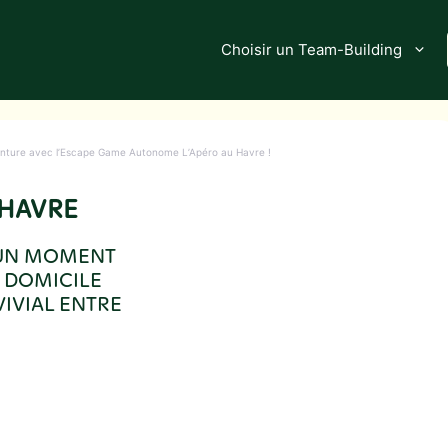
Choisir un Team-Building
venture avec l’Escape Game Autonome L’Apéro au Havre !
 HAVRE
 UN MOMENT
À DOMICILE
IVIAL ENTRE