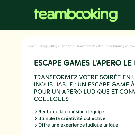
Aller
au
contenu
Team Building
»
Blog
»
Greenp’iz : Transformez votre Team Building en A
ESCAPE GAMES L'APERO LE
TRANSFORMEZ VOTRE SOIRÉE EN
INOUBLIABLE : UN ESCAPE GAME 
POUR UN APÉRO LUDIQUE ET CONV
COLLÈGUES !
Renforce la cohésion d'équipe
Stimule la créativité collective
Offre une expérience ludique unique