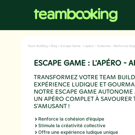
Aller
au
contenu
Team Building
»
Blog
»
Escape Game : L’apéro – Ardennes : Renforcez l’es
ESCAPE GAME : L'APÉRO - 
TRANSFORMEZ VOTRE TEAM BUILD
EXPÉRIENCE LUDIQUE ET GOURMA
NOTRE ESCAPE GAME AUTONOME À
UN APÉRO COMPLET À SAVOURER 
S'AMUSANT !
Renforce la cohésion d'équipe
Stimule la créativité collective
Offre une expérience ludique unique