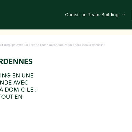
Choisir un Team-Building
prit d’équipe avec un Escape Game autonome et un apéro local à domicile !
ARDENNES
ING EN UNE
NDE AVEC
 DOMICILE :
TOUT EN