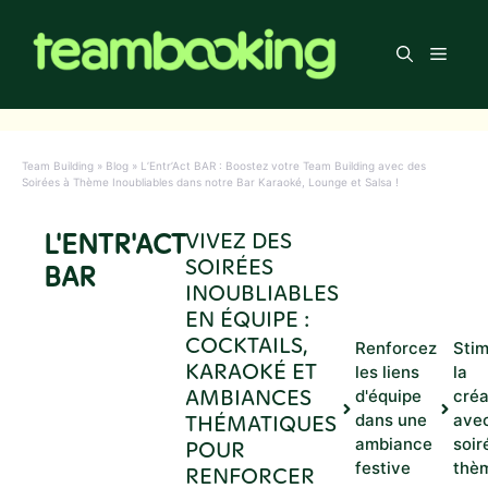
Aller
au
Men
contenu
Team Building
»
Blog
»
L’Entr’Act BAR : Boostez votre Team Building avec des
Soirées à Thème Inoubliables dans notre Bar Karaoké, Lounge et Salsa !
L'ENTR'ACT
VIVEZ DES
SOIRÉES
BAR
INOUBLIABLES
EN ÉQUIPE :
COCKTAILS,
Renforcez
Stim
KARAOKÉ ET
les liens
la
AMBIANCES
d'équipe
créa
THÉMATIQUES
dans une
ave
ambiance
soir
POUR
festive
thè
RENFORCER