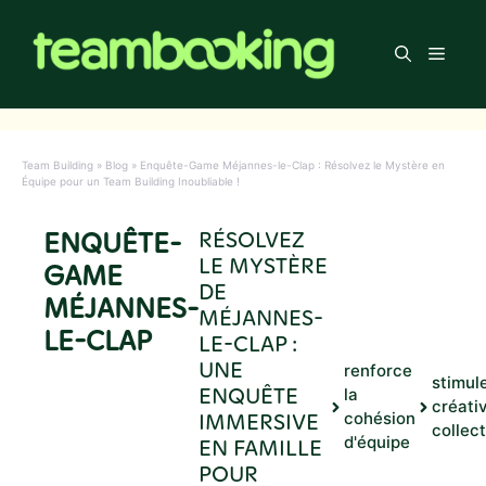
Aller
au
Men
contenu
Team Building
»
Blog
»
Enquête-Game Méjannes-le-Clap : Résolvez le Mystère en
Équipe pour un Team Building Inoubliable !
ENQUÊTE-
RÉSOLVEZ
LE MYSTÈRE
GAME
DE
MÉJANNES-
MÉJANNES-
LE-CLAP
LE-CLAP :
UNE
renforce
stimule
ENQUÊTE
la
créativ
IMMERSIVE
cohésion
collec
d'équipe
EN FAMILLE
POUR