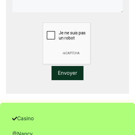
Casino
Nancy