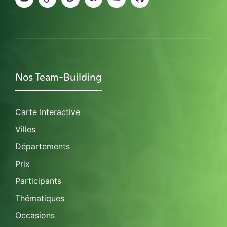
Nos Team-Building
Carte Interactive
Villes
Départements
Prix
Participants
Thématiques
Occasions