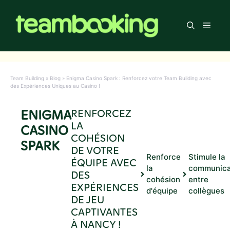
Aller
au
Men
contenu
Team Building
»
Blog
»
Enigma Casino Spark : Renforcez votre Team Building avec
des Expériences Uniques au Casino !
ENIGMA
RENFORCEZ
LA
CASINO
COHÉSION
SPARK
DE VOTRE
Renforce
Stimule la
ÉQUIPE AVEC
la
communica
DES
cohésion
entre
EXPÉRIENCES
d'équipe
collègues
DE JEU
CAPTIVANTES
À NANCY !