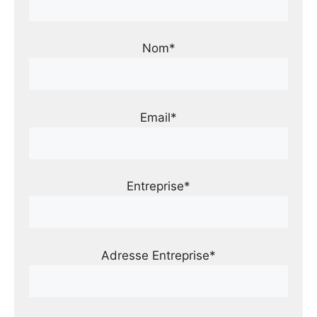
Nom*
Email*
Entreprise*
Adresse Entreprise*