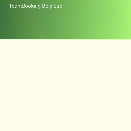
TeamBooking Belgique