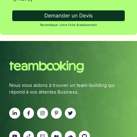
Demander un Devis
Revendiquer votre fiche établissement
Nous vous aidons à trouver un team-building qui
répond à vos attentes Business.