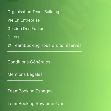
Organisation Team-Building
Vie En Entreprise
Gestion Des Équipes
Divers
© Teambooking Tous droits réservés
Conditions Générales
Mentions Légales
TeamBooking Espagne
TeamBooking Royaume-Uni