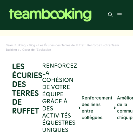
Aller
au
Men
contenu
Team Building
»
Blog
»
Les Écuries des Terres de Ruffet : Renforcez votre Team
Building au Cœur de l’Équitation
LES
RENFORCEZ
LA
ÉCURIES
COHÉSION
DES
DE VOTRE
TERRES
ÉQUIPE
Renforcement
Amélio
DE
GRÂCE À
des liens
de la
DES
RUFFET
entre
commun
ACTIVITÉS
collègues
d'équip
ÉQUESTRES
UNIQUES