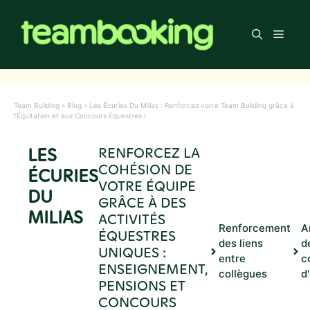
Aller
au
Men
contenu
Team Building
»
Blog
»
Les Écuries Du Milias : Renforcez votre Team Building grâce à
l’Équitation et aux Concours Équestres !
LES
RENFORCEZ LA
COHÉSION DE
ÉCURIES
VOTRE ÉQUIPE
DU
GRÂCE À DES
MILIAS
ACTIVITÉS
Renforcement
A
ÉQUESTRES
des liens
d
UNIQUES :
entre
c
ENSEIGNEMENT,
collègues
d
PENSIONS ET
CONCOURS