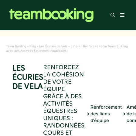
Aller
au
Men
contenu
Team Building
»
Blog
»
Les Écuries de Vela – Lafare : Renforcez votre Team Building
avec des Activités Équestres Inoubliables !
LES
RENFORCEZ
LA COHÉSION
ÉCURIES
DE VOTRE
DE VELA
ÉQUIPE
GRÂCE À DES
ACTIVITÉS
Renforcement
Amél
ÉQUESTRES
des liens
de l
UNIQUES :
d'équipe
com
RANDONNÉES,
COURS ET