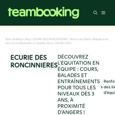
Aller
au
Men
contenu
Team Building
»
Blog
»
ECURIE DES RONCINNIERES : Renforcez l’esprit d’équipe avec
nos cours d’équitation et balades dès la rentrée 2024 !
ECURIE DES
DÉCOUVREZ
L'ÉQUITATION EN
RONCINNIERES
ÉQUIPE : COURS,
BALADES ET
ENTRAÎNEMENTS
Renfo
POUR TOUS LES
des li
NIVEAUX DÈS 3
d'équ
ANS, À
PROXIMITÉ
D'ANGERS !