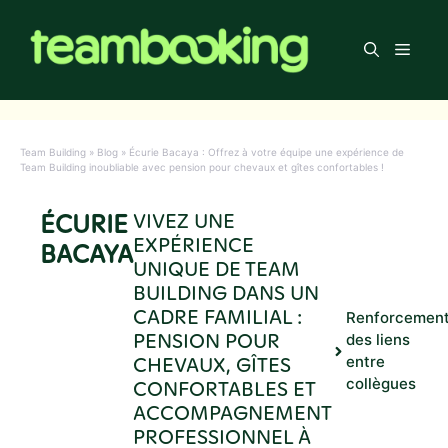
Aller
au
Men
contenu
Team Building
»
Blog
»
Écurie Bacaya : Offrez à votre équipe une expérience de
Team Building inoubliable avec pension pour chevaux et gîtes confortables !
ÉCURIE
VIVEZ UNE
EXPÉRIENCE
BACAYA
UNIQUE DE TEAM
BUILDING DANS UN
CADRE FAMILIAL :
Renforcemen
PENSION POUR
des liens
CHEVAUX, GÎTES
entre
collègues
CONFORTABLES ET
ACCOMPAGNEMENT
PROFESSIONNEL À