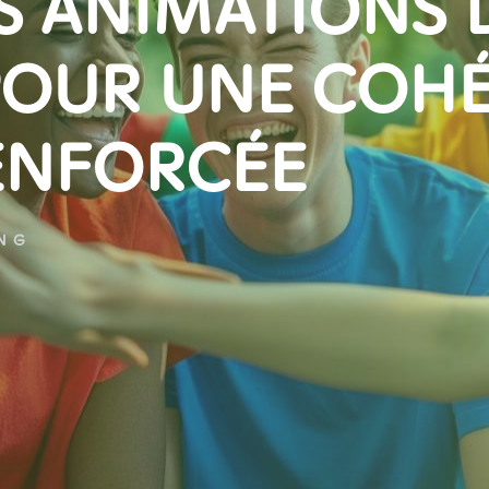
S ANIMATIONS 
POUR UNE COH
ENFORCÉE
ING